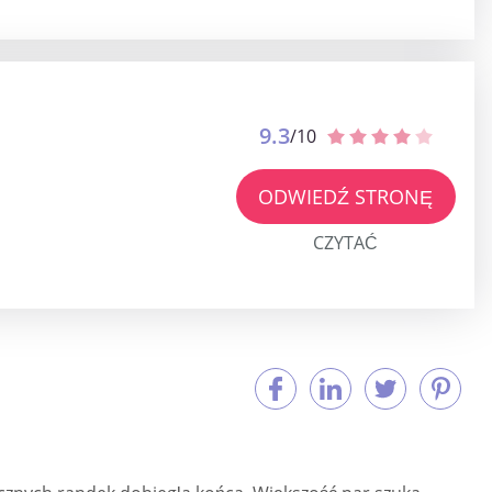
9.3
/10
ODWIEDŹ STRONĘ
CZYTAĆ