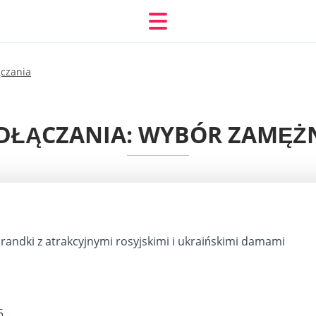
ączania
ODŁĄCZANIA: WYBÓR ZAMĘŻN
 randki z atrakcyjnymi rosyjskimi i ukraińskimi damami
5