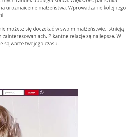
cznych randek dobiegła końca. Większość par szuka
 na urozmaicenie małżeństwa. Wprowadzanie kolejnego
i.
nie możesz się doczekać w swoim małżeństwie. Istnieją
zainteresowaniach. Pikantne relacje są najlepsze. W
e są warte twojego czasu.