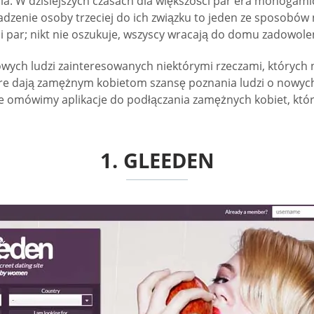
. W dzisiejszych czasach dla większości par era monogami
enie osoby trzeciej do ich związku to jeden ze sposobów
i par; nikt nie oszukuje, wszyscy wracają do domu zadowolen
wych ludzi zainteresowanych niektórymi rzeczami, których 
óre dają zamężnym kobietom szansę poznania ludzi o nowych 
e omówimy aplikacje do podłączania zamężnych kobiet, któr
1. GLEEDEN