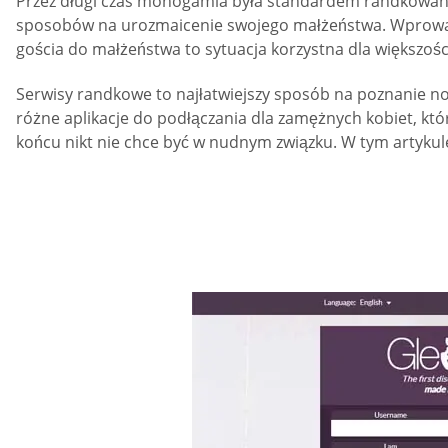
Przez długi czas monogamia była standardem randkowania
sposobów na urozmaicenie swojego małżeństwa. Wprowadz
gościa do małżeństwa to sytuacja korzystna dla większośc
Serwisy randkowe to najłatwiejszy sposób na poznanie no
różne aplikacje do podłączania dla zamężnych kobiet, kt
końcu nikt nie chce być w nudnym związku. W tym artykul