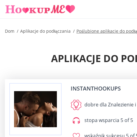
Dom
Aplikacje do podłączania
Poślubione aplikacje do podł
APLIKACJE DO P
INSTANTHOOKUPS
dobre dla
Znalezienie i
stopa wsparcia
5 of 5
wskaźnik sukcesu
5 of 