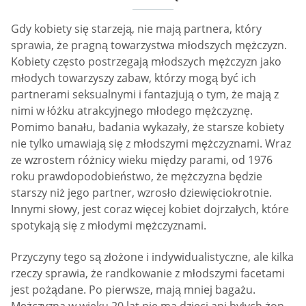
Gdy kobiety się starzeją, nie mają partnera, który
sprawia, że pragną towarzystwa młodszych mężczyzn.
Kobiety często postrzegają młodszych mężczyzn jako
młodych towarzyszy zabaw, którzy mogą być ich
partnerami seksualnymi i fantazjują o tym, że mają z
nimi w łóżku atrakcyjnego młodego mężczyznę.
Pomimo banału, badania wykazały, że starsze kobiety
nie tylko umawiają się z młodszymi mężczyznami. Wraz
ze wzrostem różnicy wieku między parami, od 1976
roku prawdopodobieństwo, że mężczyzna będzie
starszy niż jego partner, wzrosło dziewięciokrotnie.
Innymi słowy, jest coraz więcej kobiet dojrzałych, które
spotykają się z młodymi mężczyznami.
Przyczyny tego są złożone i indywidualistyczne, ale kilka
rzeczy sprawia, że randkowanie z młodszymi facetami
jest pożądane. Po pierwsze, mają mniej bagażu.
Mężczyzna w wieku 20 lat nie ma dzieci ani byłych żon.