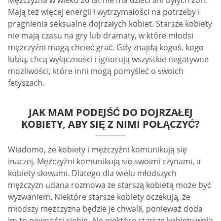
Mają też więcej energii i wytrzymałości na potrzeby i
pragnienia seksualne dojrzałych kobiet. Starsze kobiety
nie mają czasu na gry lub dramaty, w które młodsi
mężczyźni mogą chcieć grać. Gdy znajdą kogoś, kogo
lubią, chcą wyłączności i ignorują wszystkie negatywne
możliwości, które inni mogą pomyśleć o swoich
fetyszach.
JAK MAM PODEJŚĆ DO DOJRZAŁEJ
KOBIETY, ABY SIĘ Z NIMI POŁĄCZYĆ?
Wiadomo, że kobiety i mężczyźni komunikują się
inaczej. Mężczyźni komunikują się swoimi czynami, a
kobiety słowami. Dlatego dla wielu młodszych
mężczyzn udana rozmowa ze starszą kobietą może być
wyzwaniem. Niektóre starsze kobiety oczekują, że
młodszy mężczyzna będzie je chwalił, ponieważ doda
im to pewności siebie. Ale niektóre starsze kobiety wolą