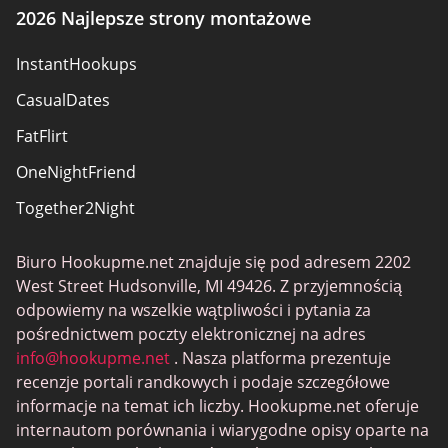
Potwierdzające ujawnienie
2026 Najlepsze strony montażowe
InstantHookups
CasualDates
FatFlirt
OneNightFriend
Together2Night
Biuro Hookupme.net znajduje się pod adresem 2202
West Street Hudsonville, MI 49426. Z przyjemnością
odpowiemy na wszelkie wątpliwości i pytania za
pośrednictwem poczty elektronicznej na adres
info@hookupme.net
. Nasza platforma prezentuje
recenzje portali randkowych i podaje szczegółowe
informacje na temat ich liczby. Hookupme.net oferuje
internautom porównania i wiarygodne opisy oparte na