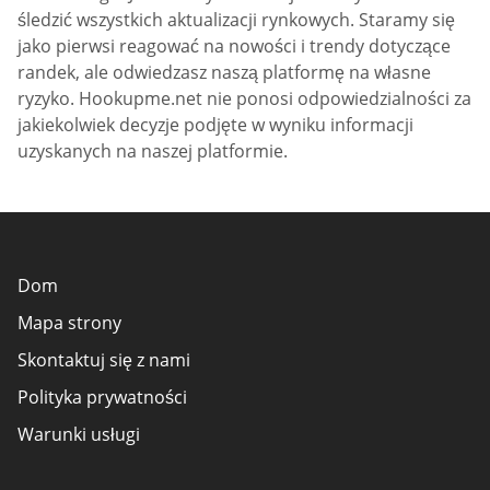
śledzić wszystkich aktualizacji rynkowych. Staramy się
jako pierwsi reagować na nowości i trendy dotyczące
randek, ale odwiedzasz naszą platformę na własne
ryzyko. Hookupme.net nie ponosi odpowiedzialności za
jakiekolwiek decyzje podjęte w wyniku informacji
uzyskanych na naszej platformie.
Dom
Mapa strony
Skontaktuj się z nami
Polityka prywatności
Warunki usługi
Kryteria recenzji