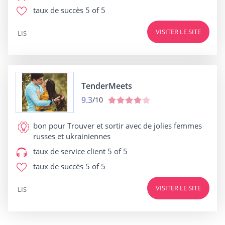
taux de succès
5 of 5
VISITER LE SITE
LIS
TenderMeets
9.3
/10
bon pour
Trouver et sortir avec de jolies femmes
russes et ukrainiennes
taux de service client
5 of 5
taux de succès
5 of 5
VISITER LE SITE
LIS