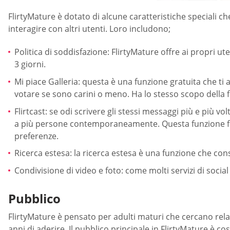
FlirtyMature è dotato di alcune caratteristiche speciali ch
interagire con altri utenti. Loro includono;
Politica di soddisfazione: FlirtyMature offre ai propri ut
3 giorni.
Mi piace Galleria: questa è una funzione gratuita che ti
votare se sono carini o meno. Ha lo stesso scopo della 
Flirtcast: se odi scrivere gli stessi messaggi più e più vo
a più persone contemporaneamente. Questa funzione fa u
preferenze.
Ricerca estesa: la ricerca estesa è una funzione che conse
Condivisione di video e foto: come molti servizi di soci
Pubblico
FlirtyMature è pensato per adulti maturi che cercano relazi
anni di aderire. Il pubblico principale in FlirtyMature è co