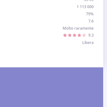
1 113 000
79%
7.6
Molto raramente
9.3
Libera