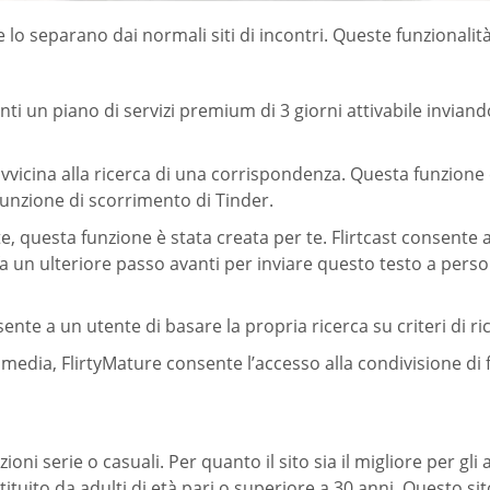
e lo separano dai normali siti di incontri. Queste funzionalit
enti un piano di servizi premium di 3 giorni attivabile inviand
 avvicina alla ricerca di una corrispondenza. Questa funzione
funzione di scorrimento di Tinder.
lte, questa funzione è stata creata per te. Flirtcast consente 
n ulteriore passo avanti per inviare questo testo a persone
nte a un utente di basare la propria ricerca su criteri di ric
al media, FlirtyMature consente l’accesso alla condivisione d
oni serie o casuali. Per quanto il sito sia il migliore per gl
stituito da adulti di età pari o superiore a 30 anni. Questo si