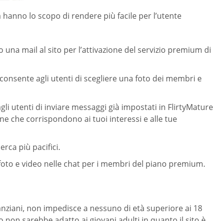
à hanno lo scopo di rendere più facile per l’utente
o una mail al sito per l’attivazione del servizio premium di
 consente agli utenti di scegliere una foto dei membri e
agli utenti di inviare messaggi già impostati in FlirtyMature
 che corrispondono ai tuoi interessi e alle tue
erca più pacifici.
i foto e video nelle chat per i membri del piano premium.
i anziani, non impedisce a nessuno di età superiore ai 18
to non sarebbe adatto ai giovani adulti in quanto il sito è