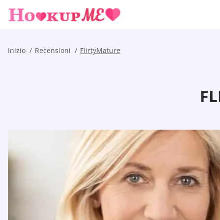
Inizio
Recensioni
FlirtyMature
FL