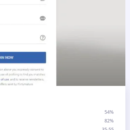
54%
82%
35-55