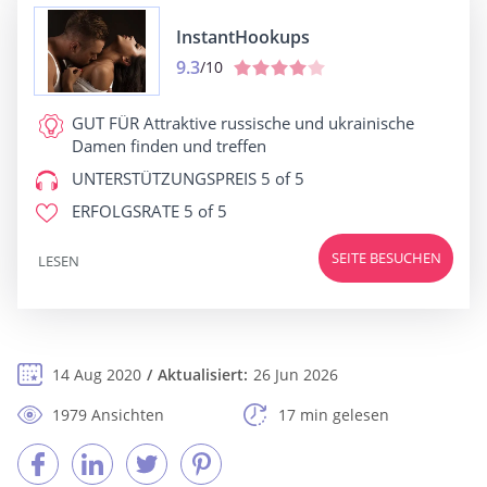
InstantHookups
9.3
/10
GUT FÜR
Attraktive russische und ukrainische
Damen finden und treffen
UNTERSTÜTZUNGSPREIS
5 of 5
ERFOLGSRATE
5 of 5
SEITE BESUCHEN
LESEN
14 Aug 2020
Aktualisiert:
26 Jun 2026
1979 Ansichten
17 min gelesen