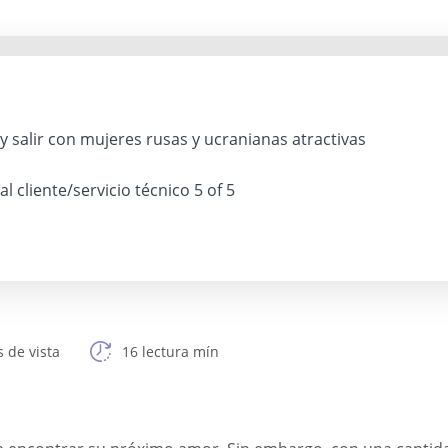
 salir con mujeres rusas y ucranianas atractivas
 al cliente/servicio técnico
5 of 5
 de vista
16 lectura mín